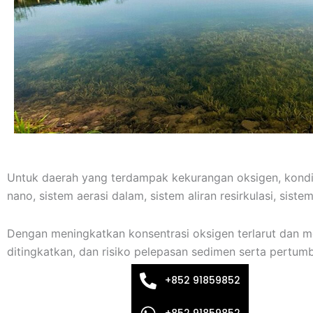
Untuk daerah yang terdampak kekurangan oksigen, kondis
nano, sistem aerasi dalam, sistem aliran resirkulasi, sist
Dengan meningkatkan konsentrasi oksigen terlarut dan m
ditingkatkan, dan risiko pelepasan sedimen serta pertum
+852 91859852
+852 91859852