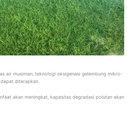
as air musiman, teknologi oksigenasi gelembung mikro-
r dapat diterapkan.
nfaat akan meningkat, kapasitas degradasi polutan akan