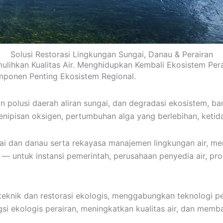
Solusi Restorasi Lingkungan Sungai, Danau & Perairan
lihkan Kualitas Air. Menghidupkan Kembali Ekosistem Pera
mponen Penting Ekosistem Regional.
polusi daerah aliran sungai, dan degradasi ekosistem, ban
nipisan oksigen, pertumbuhan alga yang berlebihan, ketid
i dan danau serta rekayasa manajemen lingkungan air, mem
— untuk instansi pemerintah, perusahaan penyedia air, pr
eknik dan restorasi ekologis, menggabungkan teknologi p
si ekologis perairan, meningkatkan kualitas air, dan memba