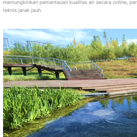
memungkinkan pemantauan kualitas air secara online, peri
teknis jarak jauh.