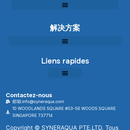
Solution EPC pour le traitement des eaux usées industrielles
Solution EPC pour le traitement des eaux usées municipales
Solution EPC pour le traitement de l'eau potable municipale
Équipement modulaire de traitement des eaux usées industrielles
Solution de restauration des rivières, des lacs et des milieux aquatiques
解决方案
Solution EPC pour le traitement des eaux usées industrielles
Solution EPC pour le traitement des eaux usées municipales
Solution EPC pour le traitement de l'eau potable municipale
Solution de restauration des rivières, des lacs et des milieux aquatiques
Liens rapides
Contactez-nous
邮箱:info@syneraqua.com
10 WOODLANDS SQUARE #03-56 WOODS SQUARE
SINGAPORE 737714
Copyright © SYNERAQUA PTE.LTD. Tous