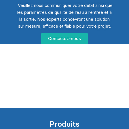
Veuillez nous communiquer votre débit ainsi que
les paramètres de qualité de l’eau à l’entrée et à
la sortie. Nos experts concevront une solution
sur mesure, efficace et fiable pour votre projet.
Contactez-nous
Produits