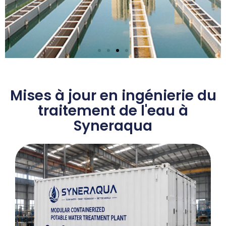
Solution EPC pour le
traitement de l'eau
Mises à jour en ingénierie du
potable municipale
traitement de l'eau à
Syneraqua
Apprendre encore plus