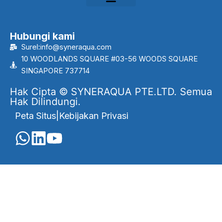
Hubungi kami
Surel:info@syneraqua.com
10 WOODLANDS SQUARE #03-56 WOODS SQUARE
SINGAPORE 737714
Hak Cipta © SYNERAQUA PTE.LTD. Semua
Hak Dilindungi.
Peta Situs
|
Kebijakan Privasi
English
Português
(
Portuguese, Brazil
)
العربية
(
Arabic
)
Français
(
French
)
Indonesia
Melayu
(
Malay
)
Русский
(
Russian
)