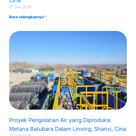
Cina
27 Juni 2026
Baca selengkapnya "
Proyek Pengolahan Air yang Diproduksi
Metana Batubara Dalam Linxing, Shanxi, Cina
27 Juni 2026