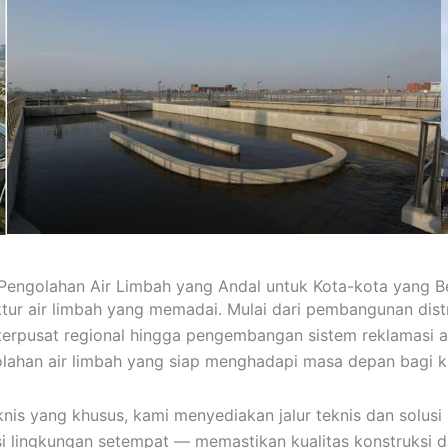
 Pengolahan Air Limbah yang Andal untuk Kota-kota yang 
ur air limbah yang memadai. Mulai dari pembangunan distr
terpusat regional hingga pengembangan sistem reklamasi air
lahan air limbah yang siap menghadapi masa depan bagi kl
is yang khusus, kami menyediakan jalur teknis dan solusi 
i lingkungan setempat — memastikan kualitas konstruksi da