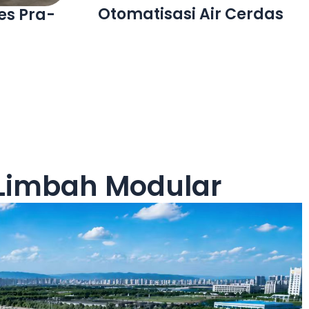
ahan Air
Peralatan Pengolahan Air
iner
Modular Kustom
r Limbah Modular