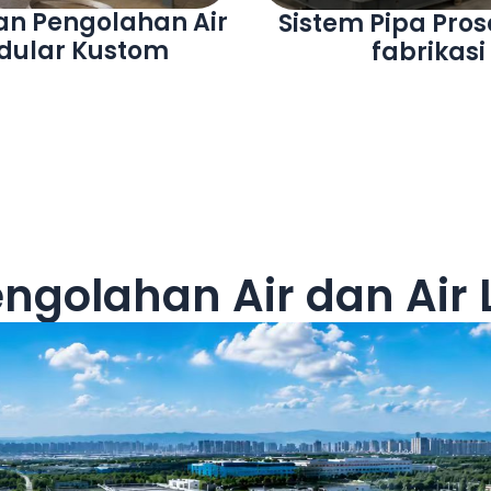
si Pengolahan Air
Instalasi Pengol
um Kontainer
Limbah Konta
Modular
Modular
engolahan Air dan Ai