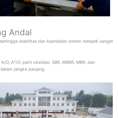
ng Andal
ehingga stabilitas dan keandalan sistem menjadi sangat
A/O, A²/O, parit oksidasi, SBR, MBBR, MBR, dan
 dalam jangka panjang.