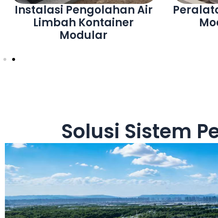
Sistem Air Minum
Instala
Komersial
Min
Solusi Sistem P