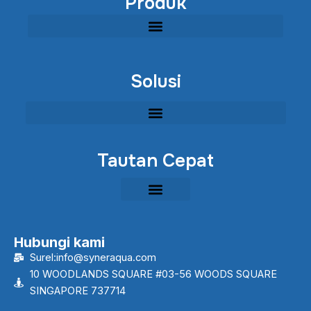
Produk
Perlengkapan Pengolahan Air Limbah Industri Modular
Solusi Restorasi Lingkungan Sungai, Danau & Perairan
Solusi
Tautan Cepat
Hubungi kami
Surel:info@syneraqua.com
10 WOODLANDS SQUARE #03-56 WOODS SQUARE
SINGAPORE 737714