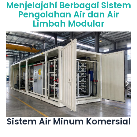
Menjelajahi Berbagai Sistem
Pengolahan Air dan Air
Limbah Modular
Lihat Selengkapnya
generasi baru.
merupakan solusi pemurnian air modular
langsung komersial dalam kemasan ini
fasilitas layanan publik, sistem air minum
kompleks komersial, kawasan industri, dan
sekolah, rumah sakit, gedung perkantoran,
Dirancang untuk aplikasi air minum di
Sistem Air Minum Komersial