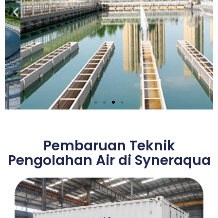
Solusi EPC untuk
Pengolahan Air
Pembaruan Teknik
Minum Kota
Pengolahan Air di Syneraqua
Pelajari Selengkapnya