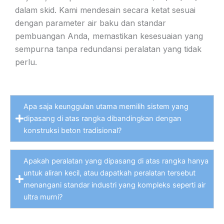
dalam skid. Kami mendesain secara ketat sesuai
dengan parameter air baku dan standar
pembuangan Anda, memastikan kesesuaian yang
sempurna tanpa redundansi peralatan yang tidak
perlu.
Apa saja keunggulan utama memilih sistem yang
dipasang di atas rangka dibandingkan dengan
konstruksi beton tradisional?
Apakah peralatan yang dipasang di atas rangka hanya
untuk aliran kecil, atau dapatkah peralatan tersebut
menangani standar industri yang kompleks seperti air
ultra murni?