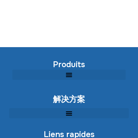
Produits
Solution EPC pour le traitement des eaux usées industrielles
Solution EPC pour le traitement des eaux usées municipales
Solution EPC pour le traitement de l'eau potable municipale
Équipement modulaire de traitement des eaux usées industrielles
Solution de restauration des rivières, des lacs et des milieux aquatiques
解决方案
Solution EPC pour le traitement des eaux usées industrielles
Solution EPC pour le traitement des eaux usées municipales
Solution EPC pour le traitement de l'eau potable municipale
Solution de restauration des rivières, des lacs et des milieux aquatiques
Liens rapides