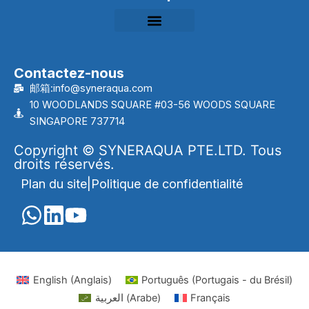
Contactez-nous
邮箱:info@syneraqua.com
10 WOODLANDS SQUARE #03-56 WOODS SQUARE
SINGAPORE 737714
Copyright © SYNERAQUA PTE.LTD. Tous
droits réservés.
Plan du site
|
Politique de confidentialité
English
(
Anglais
)
Português
(
Portugais - du Brésil
)
العربية
(
Arabe
)
Français