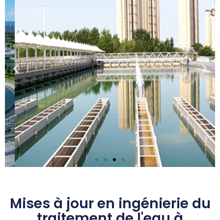
Solution EPC pour le
traitement de l'eau
Mises à jour en ingénierie du
potable municipale
traitement de l'eau à