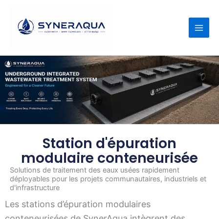
Passer
au
contenu
Station d'épuration
modulaire conteneurisée
Solutions de traitement des eaux usées rapidement
déployables pour les projets communautaires, industriels et
d'infrastructure
Les stations d’épuration modulaires
conteneurisées de SynerAqua intègrent des