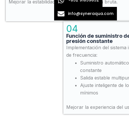
Mejorar la estabilidad de la calidad del agua bruta.
info@syneraqua.com
04
Función de suministro d
presión constante
Implementación del sistema i
de frecuencia:
Suministro automático
constante
Salida estable multipu
Ajuste inteligente de 
mínimos
Mejorar la experiencia del us