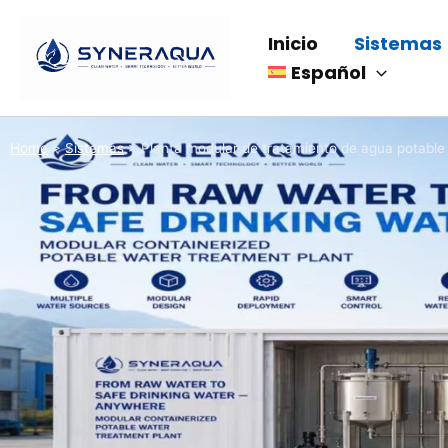
Saltar
al
Inicio
Sistemas
contenido
Español
Home
>
Sistemas
>
Planta modular de tratamiento de agua potable