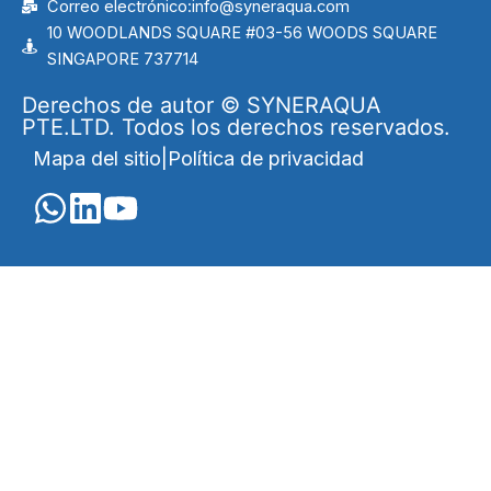
Correo electrónico:info@syneraqua.com
10 WOODLANDS SQUARE #03-56 WOODS SQUARE
SINGAPORE 737714
Derechos de autor © SYNERAQUA
PTE.LTD. Todos los derechos reservados.
Mapa del sitio
|
Política de privacidad
English
(
Inglés
)
Português
(
Portugués, Brasil
)
العربية
(
Árabe
)
Français
(
Francés
)
Indonesia
(
Indonesio
)
Melayu
(
Malayo
)
Русский
(
Ruso
)
Español
ไทย
(
Tailandés
)
Tiếng Việt
(
Vietnamita
)
简体中文
(
Chino simplificado
)