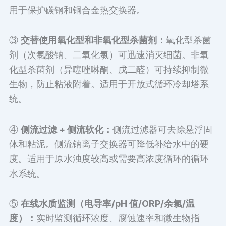
用于保护碳钢和铜合金热交换器。
③
交替使用氧化型和非氧化型杀菌剂：
氧化型杀菌
剂（次氯酸钠、二氧化氯）可迅速消灭细菌。非氧
化型杀菌剂（异噻唑啉酮、戊二醛）可持续抑制微
生物，防止粘液附着。适用于开放式循环冷却塔系
统。
④
侧流过滤 + 侧流软化：
侧流过滤器可去除悬浮固
体和粘泥。侧流钠离子交换器可降低补给水中的硬
度。适用于原水浊度较高或需要高浓度循环的循环
水系统。
⑤
在线水质监测（电导率/pH 值/ORP/余氯/温
度）：
实时监测循环浓度、腐蚀速率和微生物指