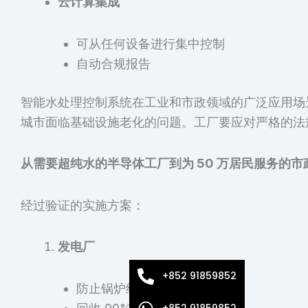
云计算集成
可从任何设备进行集中控制
自动合规报告
智能水处理控制系统在工业和市政领域的广泛应用场
城市面临基础设施老化的问题。工厂要应对严格的法
从需要超纯水的半导体工厂到为 50 万居民服务的
经过验证的实施方案：
发电厂
+852 91859852
防止锅炉结垢
+852 91859852