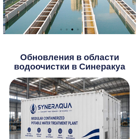
Решение EPC для
муниципальной
Обновления в области
системы очистки
водоочистки в Синеракуа
питьевой воды
Узнать больше