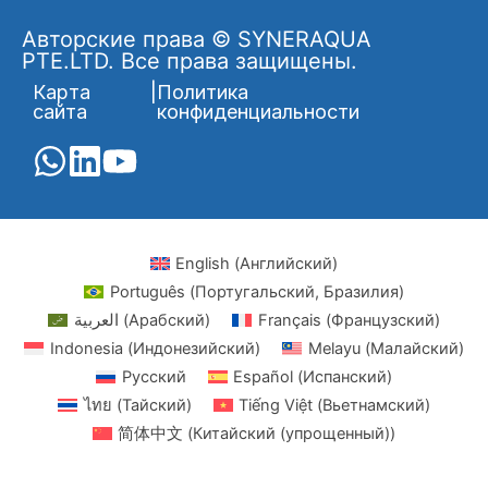
Авторские права © SYNERAQUA
PTE.LTD. Все права защищены.
Карта
|
Политика
сайта
конфиденциальности
English
(
Английский
)
Português
(
Португальский, Бразилия
)
العربية
(
Арабский
)
Français
(
Французский
)
Indonesia
(
Индонезийский
)
Melayu
(
Малайский
)
Русский
Español
(
Испанский
)
ไทย
(
Тайский
)
Tiếng Việt
(
Вьетнамский
)
简体中文
(
Китайский (упрощенный)
)