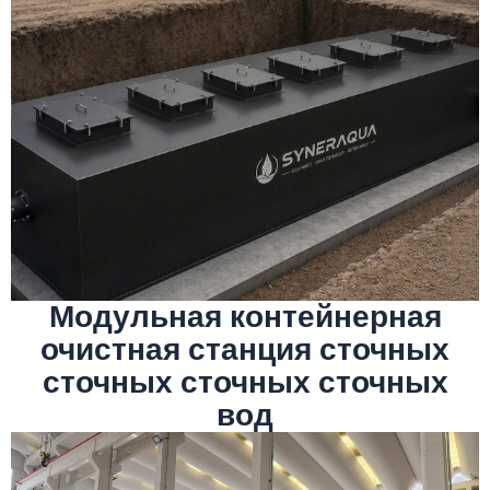
Подробнее
быструю установку на месте.
цех, интегрированный транспорт и
позволяет осуществлять изготовление в
стандартные размеры контейнеров, что
интегрирует полный процесс очистки в
Модульная контейнерная очистная станция
Модульная контейнерная
очистная станция сточных
сточных сточных сточных
вод