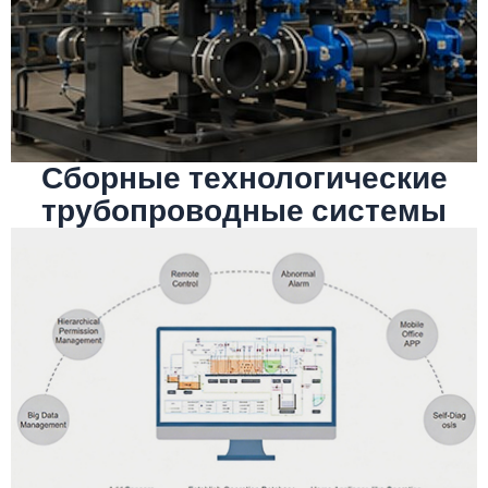
условиях. Сертифицированные сварщики
сварку, покрытие и монтаж в полевых
JIS, DIN, GB. Услуги включают резку,
соответствуют стандартам PED, ASME,
Изготовление и установка труб
Сборные технологические
трубопроводные системы
Подробнее
сквозной очистки сточных вод
базе искусственного интеллекта для
Система интеллектуальных решений на