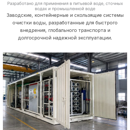
Разработано для применения в питьевой воде, сточных
водах и промышленной воде
Заводские, контейнерные и скользящие системы
очистки воды, разработанные для быстрого
внедрения, глобального транспорта и
долгосрочной надежной эксплуатации.
Подробнее
для очистки воды нового поколения.
представляет собой модульное решение
система прямой питьевой воды
объектах, упакованная коммерческая
промышленных парках и общественных
зданиях, коммерческих комплексах,
воды в школах, больницах, офисных
Разработанная для применения питьевой