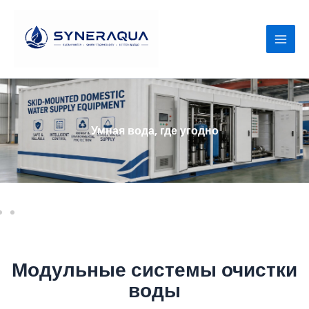
Перейти
к
содержимому
Умная вода, где угодно
Модульные системы очистки
воды