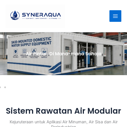
Langkau
ke
kandungan
Air Pintar, Di Mana-mana Sahaja
Sistem Rawatan Air Modular
Kejuruteraan untuk Aplikasi Air Minuman, Air Sisa dan Air