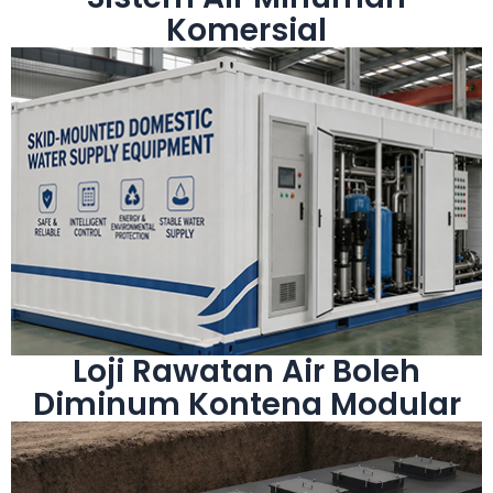
Komersial
Lihat Lagi
domestik.
daripada pengambilan air mentah kepada bekalan
modular, memastikan keselamatan hujung ke hujung
tekanan malar dan kawalan pintar pada satu platform
penyimpanan, pembasmian kuman, penghantaran
bandar dan terpencil. Ia menggabungkan rawatan air,
pintar bersepadu untuk pengagihan air bandar, luar
Sistem bekalan air mudah alih ialah penyelesaian
Loji Rawatan Air Boleh
Diminum Kontena Modular