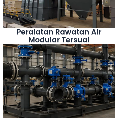
Projek Rawatan Air Perindustrian,
Penyelesaian Modular Kejuruteraan untuk
Peralatan Rawatan Air
Modular Tersuai
Lihat Lagi
dan keluli tahan karat.
Pengimpal bertauliah untuk keluli karbon, aloi
kimpalan, salutan dan pemasangan lapangan.
Perkhidmatan termasuk pemotongan,
piawaian PED, ASME, JIS, DIN, GB.
Fabrikasi dan pemasangan paip mematuhi