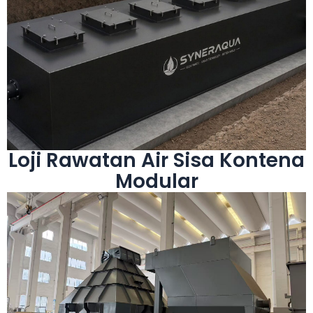
Lihat Lagi
bersepadu dan pemasangan pantas di tapak.
membolehkan fabrikasi kedai, pengangkutan
dimensi kontena penghantaran standard,
menyepadukan proses rawatan lengkap dalam
Loji rawatan air sisa kontena modular
Loji Rawatan Air Sisa Kontena
Modular
Lihat Lagi
Perbandaran dan Infrastruktur