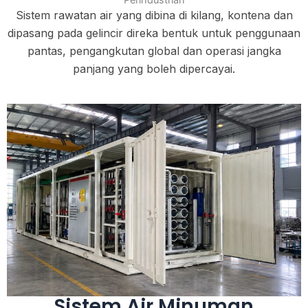
Perindustrian
Sistem rawatan air yang dibina di kilang, kontena dan
dipasang pada gelincir direka bentuk untuk penggunaan
pantas, pengangkutan global dan operasi jangka
panjang yang boleh dipercayai.
Lihat Lagi
generasi baharu.
ialah penyelesaian penulenan air modular
minuman langsung komersial yang dibungkus
kemudahan perkhidmatan awam, sistem air
komersial, taman perindustrian dan
hospital, bangunan pejabat, kompleks
Direka untuk aplikasi air minuman di sekolah,
Sistem Air Minuman