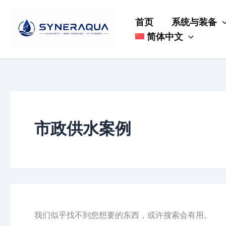
搜
跳
索：
至
首页
系统与装备
内
简体中文
容
市政供水案例
我们似乎找不到您想要的东西，或许搜索会有用。