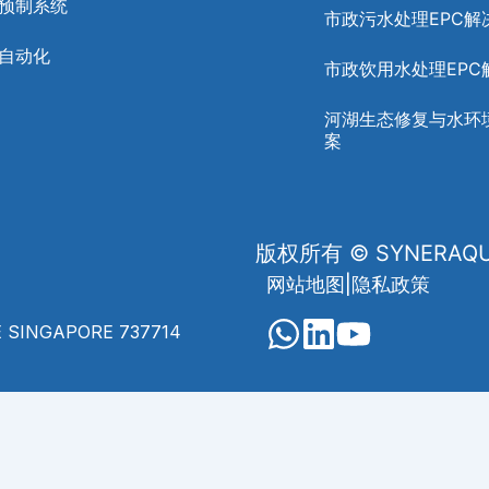
预制系统
市政污水处理EPC解
自动化
市政饮用水处理EPC
河湖生态修复与水环
案
版权所有 © SYNERAQU
网站地图
|
隐私政策
 SINGAPORE 737714
العربية
(
阿拉伯语
)
Français
(
法语
)
Indonesia
(
ñol
(
西班牙语
)
ไทย
(
泰语
)
Tiếng Việt
(
越南语
)