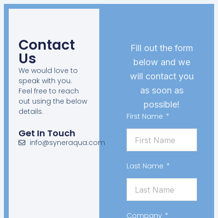
Contact
Fill out the form
Us
below and we
We would love to
will contact you
speak with you.
as soon as
Feel free to reach
out using the below
possible!
details.
First Name
Get In Touch
info@syneraqua.com
Last Name
Company