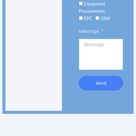
Equipment
Procurement
EPC
OEM
Message
Send