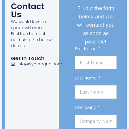
Contact
Fill out the form
Us
below and we
We would love to
will contact you
speak with you.
as soon as
Feel free to reach
out using the below
possible!
details.
First Name
Get In Touch
info@syneraqua.com
Last Name
Company