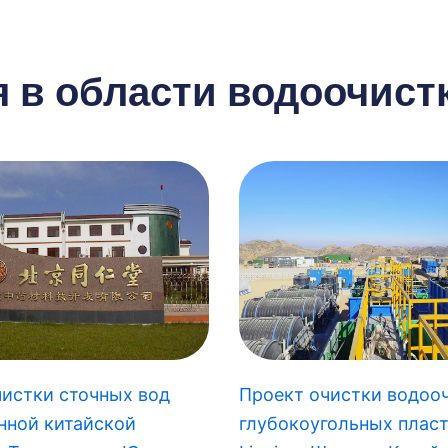
EPC для муниципальной 
 в области водоочистк
очистки питьевой воды
Узнать больше
чистки сточных вод
Проект очистки водоо
нной китайской
глубокоугольных пласт