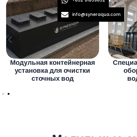
info@syneraqua.com
Коммерческая система
Модуль
питьевого водоснабжения
устан
пи