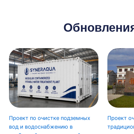
Решение 
Обновления
Проект по очистке подземных
Проект о
вод и водоснабжению в
традицио