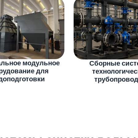
ная контейнерная
Модульная конте
овка для очистки
установка для о
тьевой воды
сточных во