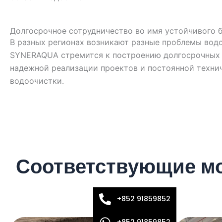
Долгосрочное сотрудничество во имя устойчивого 
В разных регионах возникают разные проблемы вод
SYNERAQUA стремится к построению долгосрочных 
надежной реализации проектов и постоянной техни
водоочистки.
Соответствующие мо
+852 91859852
+852 91859852