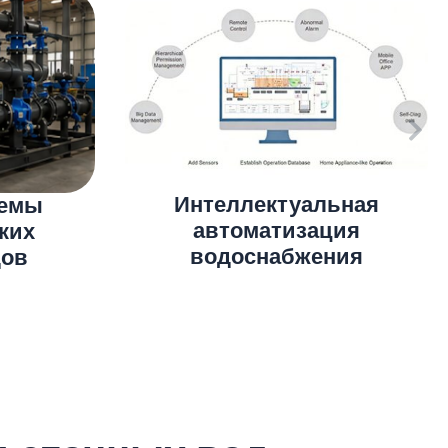
йнерная
Специальное модульное
чистки
оборудование для
д
водоподготовки