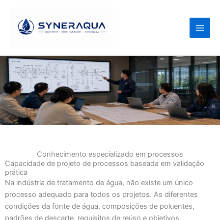
Ir
para
o
conteúdo
Conhecimento especializado em processos
Capacidade de projeto de processos baseada em validação
prática
Na indústria de tratamento de água, não existe um único
processo adequado para todos os projetos. As diferentes
condições da fonte de água, composições de poluentes,
padrões de descarte, requisitos de reúso e objetivos