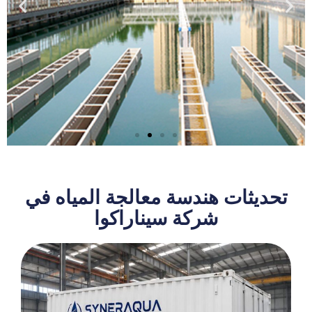
حلول معالجة مياه
الشرب البلدية EPC
تحديثات هندسة معالجة المياه في
شركة سيناراكوا
يتعلم أكثر