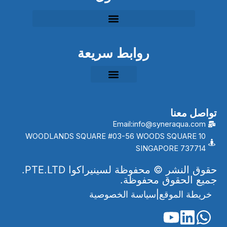
حلول معالجة مياه الشرب البلدية EPC
حلول معالجة مياه الصرف الصناعي بنظام EPC
حلول معالجة مياه الصرف الصحي البلدية بنظام EPC
روابط سريعة
تواصل معنا
Email:info@syneraqua.com
10 WOODLANDS SQUARE #03-56 WOODS SQUARE
SINGAPORE 737714
حقوق النشر © محفوظة لسينيراكوا PTE.LTD.
جميع الحقوق محفوظة.
خريطة الموقع
|
سياسة الخصوصية