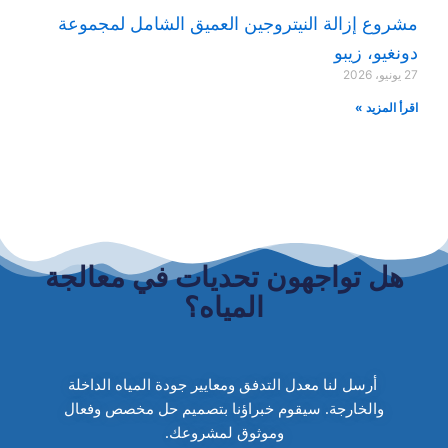
مشروع إزالة النيتروجين العميق الشامل لمجموعة
دونغيو، زيبو
27 يونيو، 2026
اقرأ المزيد »
هل تواجهون تحديات في معالجة
المياه؟
أرسل لنا معدل التدفق ومعايير جودة المياه الداخلة
والخارجة. سيقوم خبراؤنا بتصميم حل مخصص وفعال
وموثوق لمشروعك.